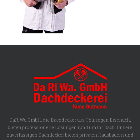
DaRiWa GmbH, die Dachdecker aus Thüringen Eisenach,
bieten professionelle Lösungen rund um Ihr Dach. Unsere
zuverlässigen Dachdecker bieten privaten Hausbauern und