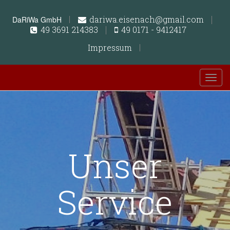
dariwa.eisenach@gmail.com
DaRiWa GmbH
49 3691 214383
49 0171 - 9412417
Impressum
Unser
Service