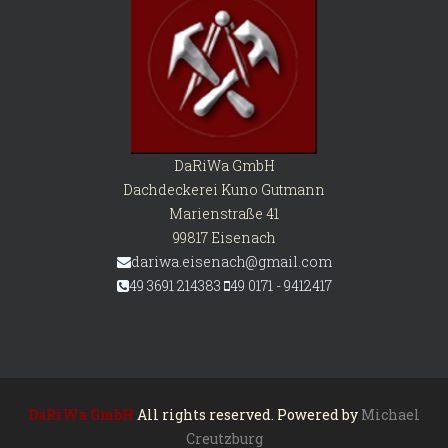
DaRiWa GmbH
Dachdeckerei Kuno Gutmann
Marienstraße 41
99817 Eisenach
dariwa.eisenach@gmail.com
49 3691 214383
49 0171 - 9412417
DaRiWa GmbH
All rights reserved. Powered by
Michael
Creutzburg