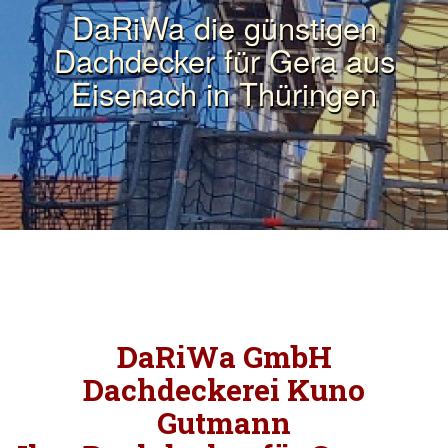
DaRiWa die günstigen
Dachdecker für Gera aus
Eisenach in Thüringen
DaRiWa GmbH
Dachdeckerei Kuno
Gutmann